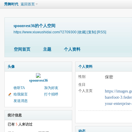
秀舞时代
返回首页
spoonvest36的个人空间
https://www.xiuwushidai.com/?2709300
[收藏]
[复制]
[RSS]
空间首页
主题
个人资料
头像
个人资料
性别
保密
spoonvest36
生日
收听TA
加为好友
个人主页
https://images.
给我留言
打个招呼
barefoot-3.fede
发送消息
your-enterprise
统计信息
已有
5
人来访过
动态