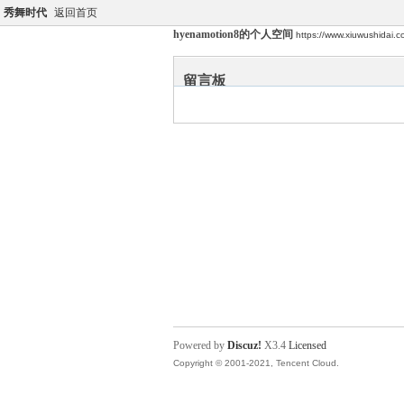
秀舞时代
返回首页
hyenamotion8的个人空间
https://www.xiuwushidai
留言板
Powered by
Discuz!
X3.4
Licensed
Copyright © 2001-2021, Tencent Cloud.