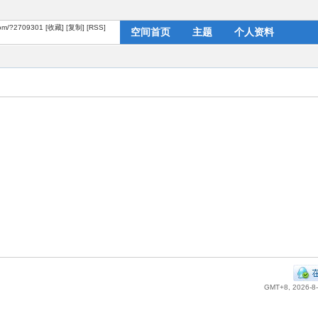
.com/?2709301
[收藏]
[复制]
[RSS]
空间首页
主题
个人资料
GMT+8, 2026-8-