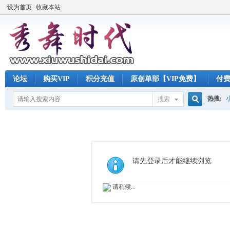
设为首页
收藏本站
论坛
购买VIP
积分充值
原创单部【VIP免费】
付
热搜:
搜索
搜
索
请先登录后才能继续浏览
请稍候...