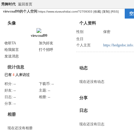
秀舞时代
返回首页
viewcoal99的个人空间
https://www.xiuwushidai.com/?2709303
[收藏]
[复制]
[RSS]
空
头像
个人资料
性别
保密
viewcoal99
生日
收听TA
加为好友
个人主页
https://hedgedoc.inf
给我留言
打个招呼
发送消息
统计信息
动态
已有
4
人来访过
现在还没有动态
积分:
--
下载币:
--
好友:
--
主题:
--
日志:
--
相册:
--
分享
分享:
--
日志
相册
现在还没有日志
现在还没有相册