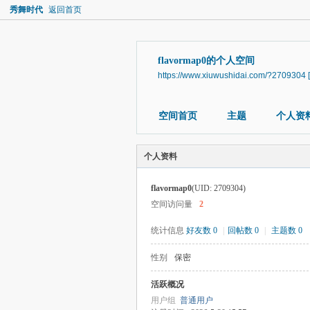
秀舞时代
返回首页
flavormap0的个人空间
https://www.xiuwushidai.com/?2709304
空间首页
主题
个人资
个人资料
flavormap0
(UID: 2709304)
空间访问量
2
统计信息
好友数 0
|
回帖数 0
|
主题数 0
性别
保密
活跃概况
用户组
普通用户