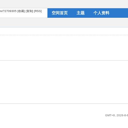
com/?2709305
[收藏]
[复制]
[RSS]
空间首页
主题
个人资料
GMT+8, 2026-8-8