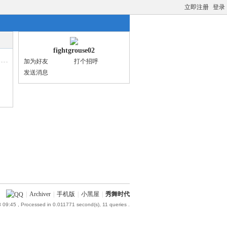
立即注册
登录
fightgrouse02
加为好友
打个招呼
发送消息
|
Archiver
|
手机版
|
小黑屋
|
秀舞时代
 09:45
, Processed in 0.011771 second(s), 11 queries .