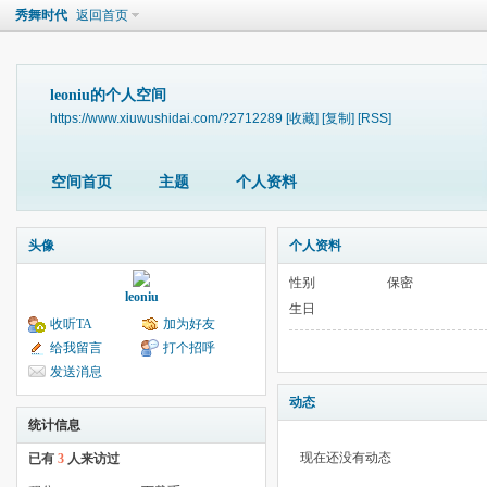
秀舞时代
返回首页
leoniu的个人空间
https://www.xiuwushidai.com/?2712289
[收藏]
[复制]
[RSS]
空间首页
主题
个人资料
头像
个人资料
性别
保密
leoniu
生日
收听TA
加为好友
给我留言
打个招呼
发送消息
动态
统计信息
现在还没有动态
已有
3
人来访过