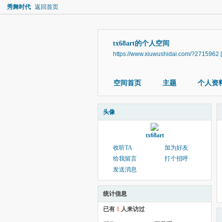
秀舞时代
返回首页
tx68art的个人空间
https://www.xiuwushidai.com/?2715962
空间首页
主题
个人资
头像
tx68art
收听TA
加为好友
给我留言
打个招呼
发送消息
统计信息
已有
1
人来访过