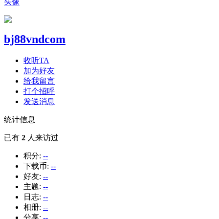
头像
bj88vndcom
收听TA
加为好友
给我留言
打个招呼
发送消息
统计信息
已有
2
人来访过
积分:
--
下载币:
--
好友:
--
主题:
--
日志:
--
相册:
--
分享:
--