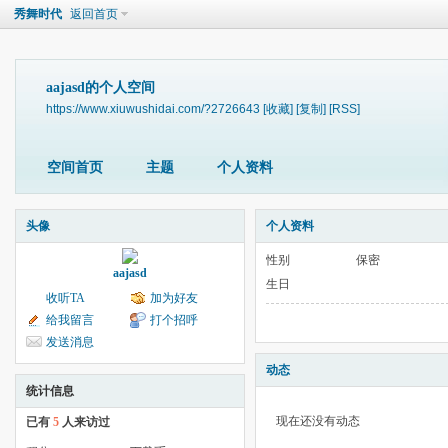
秀舞时代
返回首页
aajasd的个人空间
https://www.xiuwushidai.com/?2726643
[收藏]
[复制]
[RSS]
空间首页
主题
个人资料
头像
个人资料
性别
保密
aajasd
生日
收听TA
加为好友
给我留言
打个招呼
发送消息
动态
统计信息
现在还没有动态
已有
5
人来访过