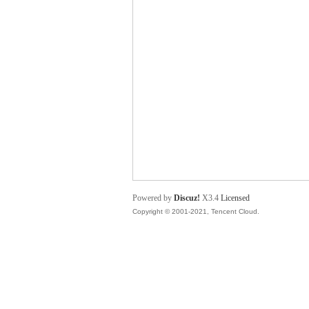
舞
时
Powered by
Discuz!
X3.4
Licensed
Copyright © 2001-2021, Tencent Cloud.
代