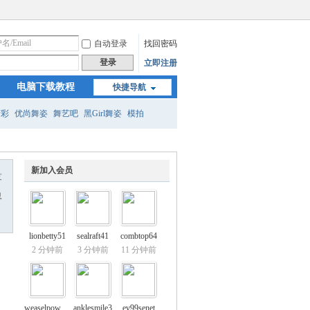
自动登录
找回密码
登录
立即注册
电脑下载教程
快捷导航
精彩
优尚舞姿
舞艺吧
黑Girl舞姿
模拍
新加入会员
友
息
lionbetty51
sealraft41
combtop64
2 分钟前
3 分钟前
11 分钟前
weaselpower70
anklesmile3
ev99senet