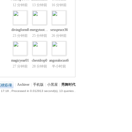
12 分钟前
13 分钟前
16 分钟前
divingform8
energytooth58
sexspruce36
23 分钟前
25 分钟前
26 分钟前
magicyear01
chestdrop0
angoralocust6
27 分钟前
28 分钟前
半小时前
|
Archiver
|
手机版
|
小黑屋
|
秀舞时代
 17:18
, Processed in 0.012913 second(s), 13 queries .