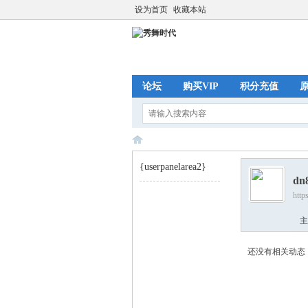
设为首页
收藏本站
论坛
购买VIP
积分充值
{userpanelarea2}
dn
http
秀
›
主
还没有相关动态