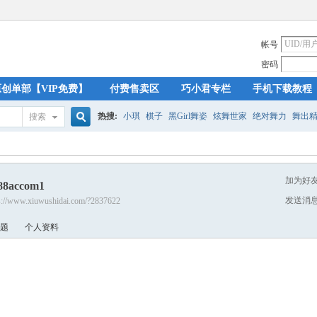
帐号
密码
原创单部【VIP免费】
付费售卖区
巧小君专栏
手机下载教程
热搜:
小琪
棋子
黑Girl舞姿
炫舞世家
绝对舞力
舞出
搜索
搜
加为好
88accom1
索
发送消
s://www.xiuwushidai.com/?2837622
题
个人资料