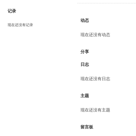
记录
动态
现在还没有记录
现在还没有动态
分享
日志
现在还没有日志
主题
现在还没有主题
留言板