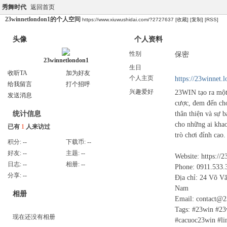
秀舞时代
返回首页
23winnetlondon1的个人空间
https://www.xiuwushidai.com/?2727637
[收藏]
[复制]
[RSS]
头像
个人资料
性别
保密
23winnetlondon1
生日
收听TA
加为好友
个人主页
https://23winnet.
给我留言
打个招呼
兴趣爱好
23WIN tạo ra một 
发送消息
cược, đem đến cho 
thân thiện và sự 
统计信息
cho những ai khao
已有
1
人来访过
trò chơi đỉnh cao.
积分:
--
下载币:
--
好友:
--
主题:
--
Website: https://
日志:
--
相册:
--
Phone: 0911.533.
分享:
--
Địa chỉ: 24 Võ V
Nam
相册
Email: contact@2
Tags: #23win #23
现在还没有相册
#cacuoc23win #li