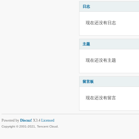
日志
现在还没有日志
主题
现在还没有主题
留言板
现在还没有留言
Powered by
Discuz!
X3.4
Licensed
Copyright © 2001-2021, Tencent Cloud.