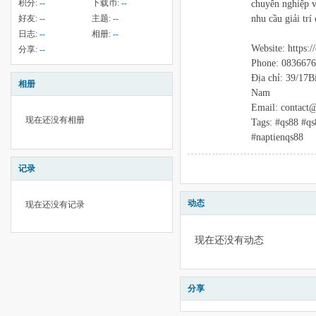
积分:
--
下载币:
--
chuyên nghiệp 
nhu cầu giải tr
好友:
--
主题:
--
日志:
--
相册:
--
Website: https:/
分享:
--
Phone: 083667
Địa chỉ: 39/17B
相册
Nam
Email: contact
现在还没有相册
Tags: #qs88 #q
#naptienqs88
记录
动态
现在还没有记录
现在还没有动态
分享