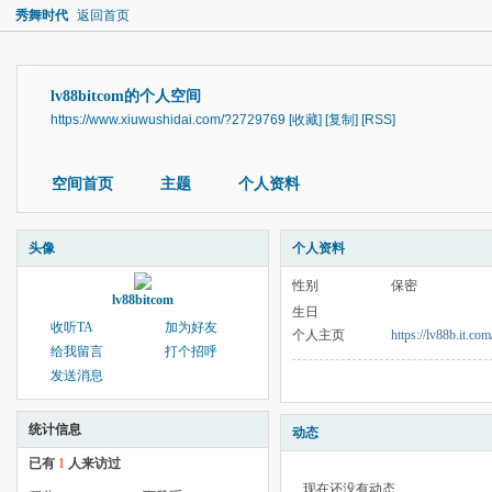
秀舞时代
返回首页
lv88bitcom的个人空间
https://www.xiuwushidai.com/?2729769
[收藏]
[复制]
[RSS]
空间首页
主题
个人资料
头像
个人资料
性别
保密
lv88bitcom
生日
收听TA
加为好友
个人主页
https://lv88b.it.com
给我留言
打个招呼
发送消息
统计信息
动态
已有
1
人来访过
现在还没有动态