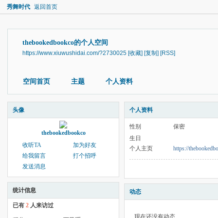
秀舞时代
返回首页
thebookedbookco的个人空间
https://www.xiuwushidai.com/?2730025
[收藏]
[复制]
[RSS]
空间首页
主题
个人资料
头像
个人资料
性别
保密
thebookedbookco
生日
收听TA
加为好友
个人主页
https://thebookedb
给我留言
打个招呼
发送消息
统计信息
动态
已有
2
人来访过
现在还没有动态