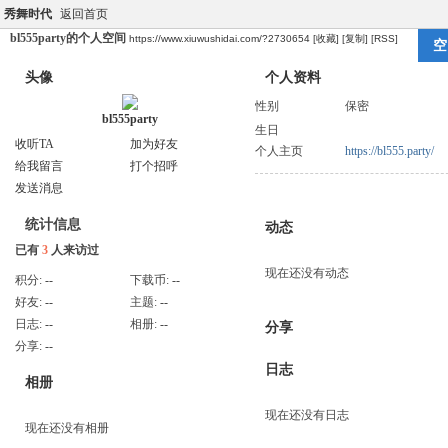
秀舞时代
返回首页
bl555party的个人空间
https://www.xiuwushidai.com/?2730654
[收藏]
[复制]
[RSS]
空
头像
个人资料
性别
保密
bl555party
生日
收听TA
加为好友
个人主页
https://bl555.party/
给我留言
打个招呼
发送消息
统计信息
动态
已有
3
人来访过
现在还没有动态
积分:
--
下载币:
--
好友:
--
主题:
--
日志:
--
相册:
--
分享
分享:
--
日志
相册
现在还没有日志
现在还没有相册