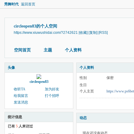
秀舞时代
返回首页
circleopen83的个人空间
https://www.xiuwushidai.com/?2742621
[收藏]
[复制]
[RSS]
空间首页
主题
个人资料
头像
个人资料
性别
保密
circleopen83
生日
收听TA
加为好友
个人主页
https://www.ps6be
给我留言
打个招呼
发送消息
统计信息
动态
已有
5
人来访过
现在还没有动态