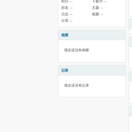
积分:
--
下载币:
--
好友:
--
主题:
--
日志:
--
相册:
--
分享:
--
相册
现在还没有相册
记录
现在还没有记录