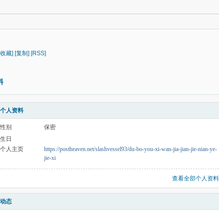
[收藏]
[复制]
[RSS]
料
个人资料
性别
保密
生日
个人主页
https://postheaven.net/slashvessel93/du-bo-you-xi-wan-jia-jian-jie-nian-ye-
jie-xi
查看全部个人资料
动态