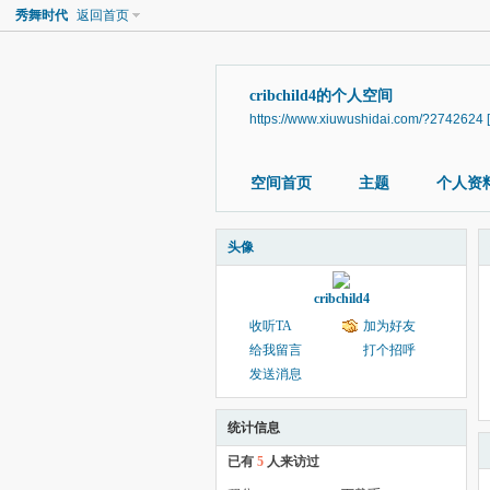
秀舞时代
返回首页
cribchild4的个人空间
https://www.xiuwushidai.com/?2742624
空间首页
主题
个人资
头像
cribchild4
收听TA
加为好友
给我留言
打个招呼
发送消息
统计信息
已有
5
人来访过