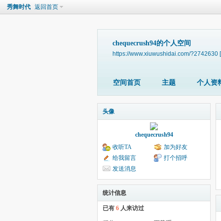
秀舞时代
返回首页
chequecrush94的个人空间
https://www.xiuwushidai.com/?2742630
空间首页
主题
个人资
头像
chequecrush94
收听TA
加为好友
给我留言
打个招呼
发送消息
统计信息
已有
6
人来访过