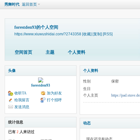
秀舞时代
返回首页
forestden93的个人空间
https://www.xiuwushidai.com/?2743358
[收藏]
[复制]
[RSS]
空间首页
主题
个人资料
头像
个人资料
性别
保密
forestden93
生日
收听TA
加为好友
个人主页
https://pad.stuve.
给我留言
打个招呼
发送消息
统计信息
动态
已有
2
人来访过
现在还没有动态