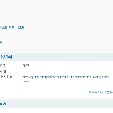
[收藏]
[复制]
[RSS]
料
个人资料
性别
保密
生日
个人主页
https://aguilar-ramirez.mdwrite.net/u-fit-inc-santa-clarita-a-leading-fitness-
center
查看全部个人资料
动态