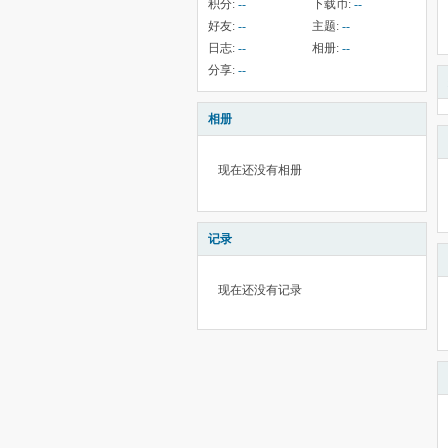
积分:
--
下载币:
--
好友:
--
主题:
--
日志:
--
相册:
--
分享:
--
相册
现在还没有相册
记录
现在还没有记录