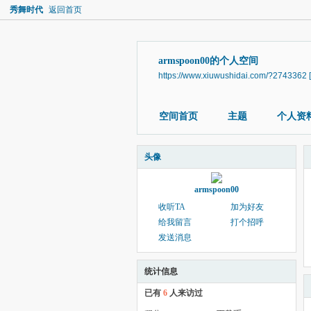
秀舞时代
返回首页
armspoon00的个人空间
https://www.xiuwushidai.com/?2743362
空间首页
主题
个人资
头像
armspoon00
收听TA
加为好友
给我留言
打个招呼
发送消息
统计信息
已有
6
人来访过