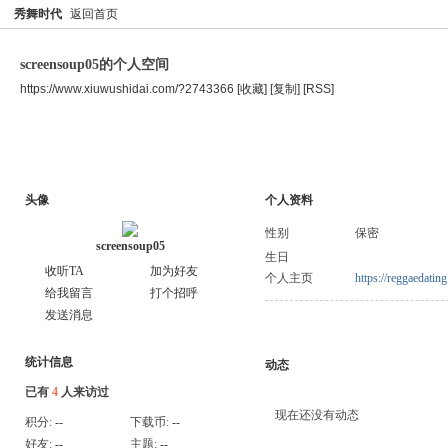
秀舞时代
返回首页
screensoup05的个人空间
https://www.xiuwushidai.com/?2743366
[收藏]
[复制]
[RSS]
空间首页
主题
个人资料
头像
个人资料
性别
保密
screensoup05
生日
收听TA
加为好友
个人主页
https://reggaedatin
给我留言
打个招呼
发送消息
统计信息
动态
已有
4
人来访过
现在还没有动态
积分:
--
下载币:
--
好友:
--
主题:
--