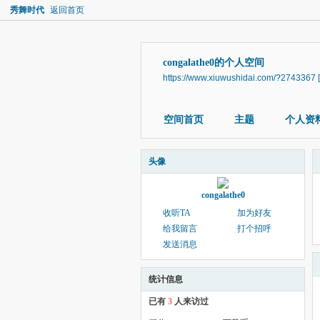
秀舞时代
返回首页
congalathe0的个人空间
https://www.xiuwushidai.com/?2743367
空间首页
主题
个人资
头像
congalathe0
收听TA
加为好友
给我留言
打个招呼
发送消息
统计信息
已有
3
人来访过