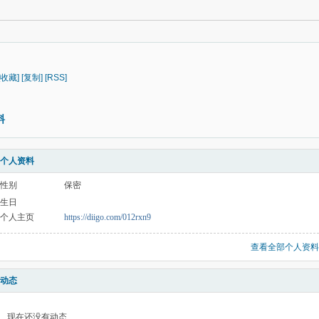
[收藏]
[复制]
[RSS]
料
个人资料
性别
保密
生日
个人主页
https://diigo.com/012rxn9
查看全部个人资料
动态
现在还没有动态