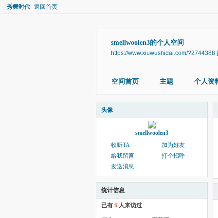
秀舞时代
返回首页
smellwoolen3的个人空间
https://www.xiuwushidai.com/?2744388
空间首页
主题
个人资
头像
smellwoolen3
收听TA
加为好友
给我留言
打个招呼
发送消息
统计信息
已有
6
人来访过