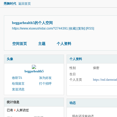
秀舞时代
返回首页
beggarhealth5的个人空间
https://www.xiuwushidai.com/?2744391
[收藏]
[复制]
[RSS]
空间首页
主题
个人资料
头像
个人资料
性别
保密
beggarhealth5
生日
收听TA
加为好友
个人主页
https://md.darmsta
给我留言
打个招呼
发送消息
统计信息
动态
已有
4
人来访过
现在还没有动态