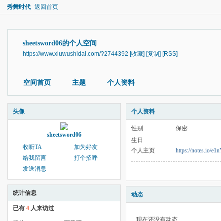
秀舞时代
返回首页
sheetsword06的个人空间
https://www.xiuwushidai.com/?2744392
[收藏]
[复制]
[RSS]
空间首页
主题
个人资料
头像
个人资料
性别
保密
sheetsword06
生日
收听TA
加为好友
个人主页
https://notes.io/e1
给我留言
打个招呼
发送消息
统计信息
动态
已有
4
人来访过
现在还没有动态