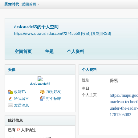
秀舞时代
返回首页
desksuede65的个人空间
https://www.xiuwushidai.com/?2745550
[收藏]
[复制]
[RSS]
空间首页
主题
个人资料
头像
个人资料
性别
保密
desksuede65
生日
收听TA
加为好友
个人主页
https://maps.goo
给我留言
打个招呼
maclean.technet
发送消息
under-the-radar
1781205082
统计信息
已有
12
人来访过