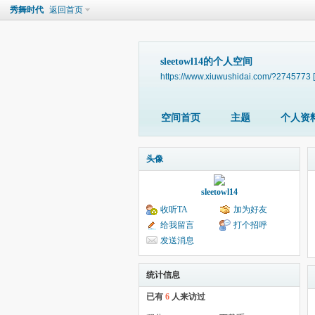
秀舞时代
返回首页
sleetowl14的个人空间
https://www.xiuwushidai.com/?2745773
空间首页
主题
个人资
头像
sleetowl14
收听TA
加为好友
给我留言
打个招呼
发送消息
统计信息
已有
6
人来访过