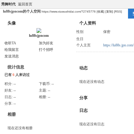
秀舞时代
返回首页
lu88sjpncom的个人空间
https://www.xiuwushidai.com/?2745776
[收藏]
[复制]
[RSS]
头像
个人资料
性别
保密
lu88sjpncom
生日
收听TA
加为好友
个人主页
https://lu88s.jpn.com/
给我留言
打个招呼
发送消息
统计信息
动态
已有
6
人来访过
现在还没有动态
积分:
--
下载币:
--
好友:
--
主题:
--
日志:
--
相册:
--
分享
分享:
--
日志
相册
现在还没有日志
现在还没有相册