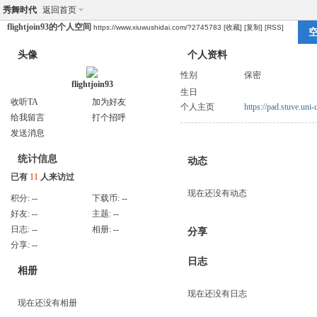
秀舞时代
返回首页
flightjoin93的个人空间
https://www.xiuwushidai.com/?2745783
[收藏]
[复制]
[RSS]
头像
个人资料
性别
保密
flightjoin93
生日
收听TA
加为好友
个人主页
https://pad.stuve.un
给我留言
打个招呼
发送消息
统计信息
动态
已有
11
人来访过
现在还没有动态
积分:
--
下载币:
--
好友:
--
主题:
--
日志:
--
相册:
--
分享
分享:
--
日志
相册
现在还没有日志
现在还没有相册