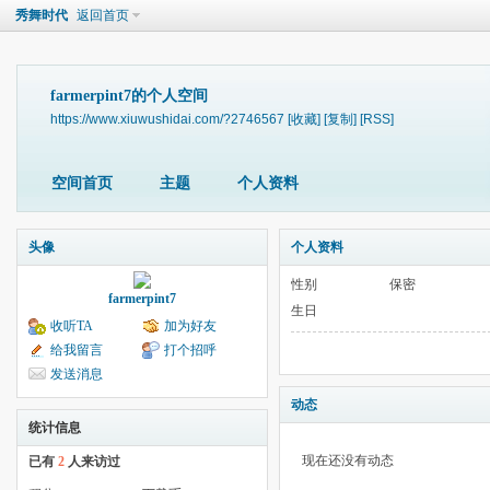
秀舞时代
返回首页
farmerpint7的个人空间
https://www.xiuwushidai.com/?2746567
[收藏]
[复制]
[RSS]
空间首页
主题
个人资料
头像
个人资料
性别
保密
farmerpint7
生日
收听TA
加为好友
给我留言
打个招呼
发送消息
动态
统计信息
现在还没有动态
已有
2
人来访过