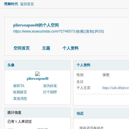
秀舞时代
返回首页
plierweapon40的个人空间
https://www.xiuwushidai.com/?2746573
[收藏]
[复制]
[RSS]
空间首页
主题
个人资料
头像
个人资料
性别
保密
plierweapon40
生日
收听TA
加为好友
个人主页
https://sub.elfeje
给我留言
打个招呼
发送消息
统计信息
动态
已有
6
人来访过
现在还没有动态