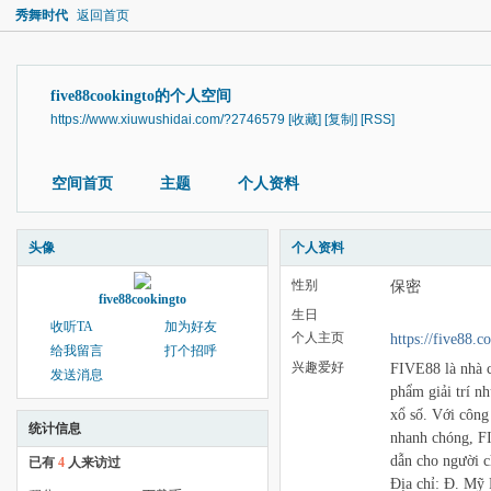
秀舞时代
返回首页
five88cookingto的个人空间
https://www.xiuwushidai.com/?2746579
[收藏]
[复制]
[RSS]
空间首页
主题
个人资料
头像
个人资料
性别
保密
five88cookingto
生日
收听TA
加为好友
个人主页
https://five88.c
给我留言
打个招呼
兴趣爱好
FIVE88 là nhà c
发送消息
phẩm giải trí nh
xổ số. Với công
统计信息
nhanh chóng, F
dẫn cho người c
已有
4
人来访过
Địa chỉ: Đ. Mỹ