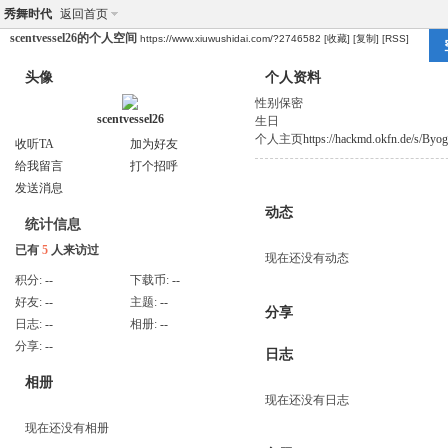
秀舞时代
返回首页
scentvessel26的个人空间
https://www.xiuwushidai.com/?2746582
[收藏]
[复制]
[RSS]
头像
个人资料
性别
保密
scentvessel26
生日
个人主页
https://hackmd.okfn.de/s/By
收听TA
加为好友
给我留言
打个招呼
发送消息
动态
统计信息
已有
5
人来访过
现在还没有动态
积分:
--
下载币:
--
好友:
--
主题:
--
分享
日志:
--
相册:
--
分享:
--
日志
相册
现在还没有日志
现在还没有相册