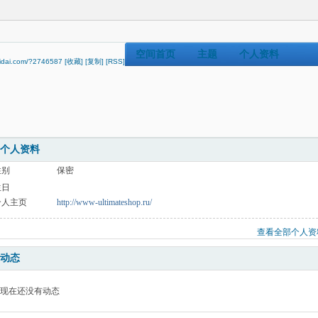
空间首页
主题
个人资料
hidai.com/?2746587
[收藏]
[复制]
[RSS]
个人资料
性别
保密
生日
个人主页
http://www-ultimateshop.ru/
查看全部个人资
动态
现在还没有动态