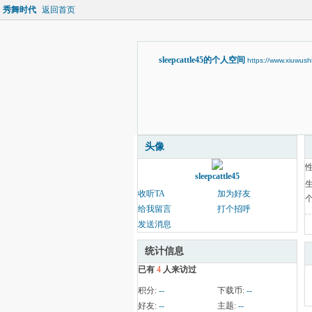
秀舞时代
返回首页
sleepcattle45的个人空间
https://www.xiuwus
头像
sleepcattle45
收听TA
加为好友
给我留言
打个招呼
发送消息
统计信息
已有
4
人来访过
积分:
--
下载币:
--
好友:
--
主题:
--