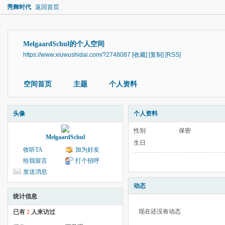
秀舞时代
返回首页
MelgaardSchul的个人空间
https://www.xiuwushidai.com/?2748087
[收藏]
[复制]
[RSS]
空间首页
主题
个人资料
头像
个人资料
性别
保密
MelgaardSchul
生日
收听TA
加为好友
给我留言
打个招呼
发送消息
动态
统计信息
现在还没有动态
已有
2
人来访过