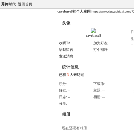
秀舞时代
返回首页
cavebase8的个人空间
https://www.xiuwushidai.com/
头像
cavebase8
收听TA
加为好友
给我留言
打个招呼
发送消息
统计信息
已有
3
人来访过
积分:
--
下载币:
--
好友:
--
主题:
--
日志:
--
相册:
--
分享:
--
相册
现在还没有相册