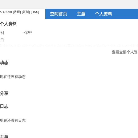
?2748098
[收藏]
[复制]
[RSS]
空间首页
主题
个人资料
个人资料
性别
保密
生日
查看全部个人资
动态
现在还没有动态
分享
日志
现在还没有日志
主题