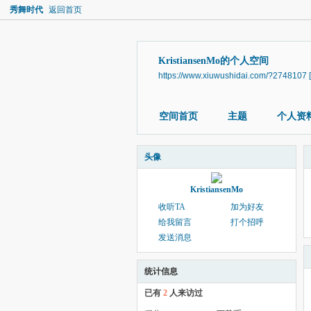
秀舞时代
返回首页
KristiansenMo的个人空间
https://www.xiuwushidai.com/?2748107
空间首页
主题
个人资
头像
KristiansenMo
收听TA
加为好友
给我留言
打个招呼
发送消息
统计信息
已有
2
人来访过