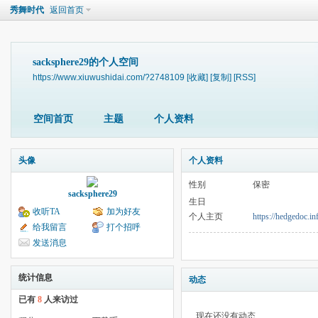
秀舞时代
返回首页
sacksphere29的个人空间
https://www.xiuwushidai.com/?2748109
[收藏]
[复制]
[RSS]
空间首页
主题
个人资料
头像
个人资料
性别
保密
sacksphere29
生日
收听TA
加为好友
个人主页
https://hedgedoc.
给我留言
打个招呼
发送消息
统计信息
动态
已有
8
人来访过
现在还没有动态