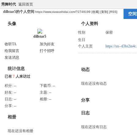
秀舞时代
返回首页
dillstar5的个人空间
https://www.xiuwushidai.com/?2749199
[收藏]
[复制]
[RSS]
空间
头像
个人资料
性别
保密
dillstar5
生日
收听TA
加为好友
个人主页
https://xn--tl3br2in4c
给我留言
打个招呼
发送消息
统计信息
动态
已有
7
人来访过
现在还没有动态
积分:
--
下载币:
--
好友:
--
主题:
--
日志:
--
相册:
--
分享
分享:
--
日志
相册
现在还没有日志
现在还没有相册