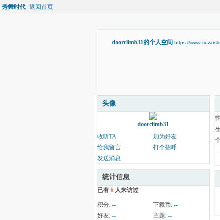
秀舞时代
返回首页
doorclimb31的个人空间
https://www.xiuwus
头像
doorclimb31
收听TA
加为好友
给我留言
打个招呼
发送消息
统计信息
已有
6
人来访过
积分:
--
下载币:
--
好友:
--
主题:
--