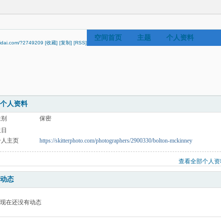
空间首页
主题
个人资料
hidai.com/?2749209
[收藏]
[复制]
[RSS]
个人资料
性别
保密
生日
个人主页
https://skitterphoto.com/photographers/2900330/bolton-mckinney
查看全部个人资
动态
现在还没有动态