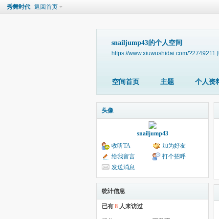
秀舞时代
返回首页
snailjump43的个人空间
https://www.xiuwushidai.com/?2749211
空间首页
主题
个人资
头像
snailjump43
收听TA
加为好友
给我留言
打个招呼
发送消息
统计信息
已有
8
人来访过