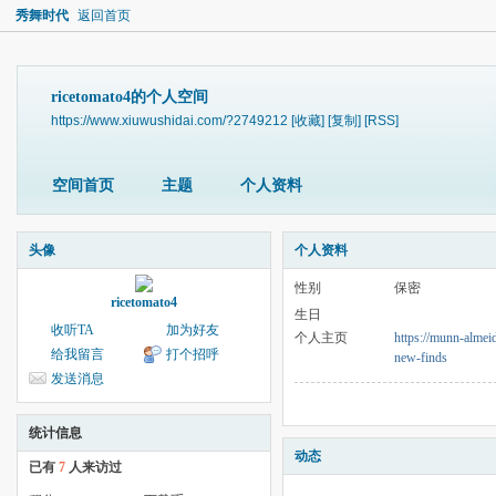
秀舞时代
返回首页
ricetomato4的个人空间
https://www.xiuwushidai.com/?2749212
[收藏]
[复制]
[RSS]
空间首页
主题
个人资料
头像
个人资料
性别
保密
ricetomato4
生日
收听TA
加为好友
个人主页
https://munn-almei
给我留言
打个招呼
new-finds
发送消息
统计信息
动态
已有
7
人来访过