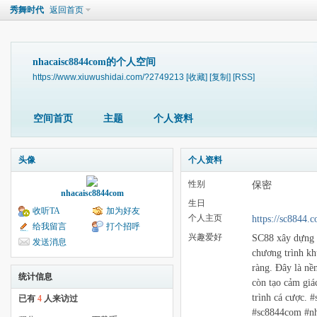
秀舞时代
返回首页
nhacaisc8844com的个人空间
https://www.xiuwushidai.com/?2749213
[收藏]
[复制]
[RSS]
空间首页
主题
个人资料
头像
个人资料
性别
保密
nhacaisc8844com
生日
收听TA
加为好友
个人主页
https://sc8844.
给我留言
打个招呼
兴趣爱好
SC88 xây dựng l
发送消息
chương trình kh
ràng. Đây là nề
统计信息
còn tạo cảm giá
trình cá cược. 
已有
4
人来访过
#sc8844com #n