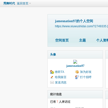
秀舞时代
返回首页
jamesnation97的个人空间
https://www.xiuwushidai.com/?2749335
空间首页
主题
个人资
头像
jamesnation97
收听TA
加为好友
给我留言
打个招呼
发送消息
统计信息
已有
7
人来访过