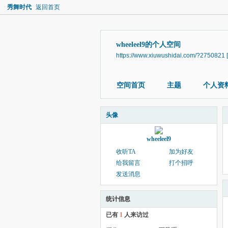
秀舞时代
返回首页
wheeleel9的个人空间
https://www.xiuwushidai.com/?2750821
空间首页
主题
个人资
头像
wheeleel9
收听TA
加为好友
给我留言
打个招呼
发送消息
统计信息
已有
1
人来访过