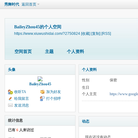
秀舞时代
返回首页
BaileyZhou45的个人空间
https://www.xiuwushidai.com/?2750824
[收藏]
[复制]
[RSS]
空间首页
主题
个人资料
头像
个人资料
性别
保密
BaileyZhou45
生日
收听TA
加为好友
个人主页
https://www.google
给我留言
打个招呼
发送消息
统计信息
动态
已有
6
人来访过
现在还没有动态