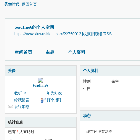
秀舞时代
返回首页
toadfine6的个人空间
https://www.xiuwushidai.com/?2750913
[收藏]
[复制]
[RSS]
空间首页
主题
个人资料
头像
个人资料
性别
保密
toadfine6
生日
收听TA
加为好友
给我留言
打个招呼
发送消息
动态
统计信息
现在还没有动态
已有
2
人来访过