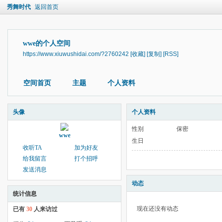
秀舞时代
返回首页
wwe的个人空间
https://www.xiuwushidai.com/?2760242
[收藏]
[复制]
[RSS]
空间首页
主题
个人资料
头像
个人资料
性别
保密
wwe
生日
收听TA
加为好友
给我留言
打个招呼
发送消息
动态
统计信息
现在还没有动态
已有
30
人来访过